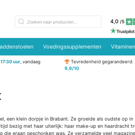
Producten
4,0
/5
zoeken
paddenstoelen
Voedingssupplementen
Vitaminen
r
17:30 uur
, vandaag
Tevredenheid gegarandeerd:
9,6/10
t
el, een klein dorpje in Brabant. Ze groeide als oudste op in
ltijd bezig met haar uiterlijk: haar make-up en haardracht t
ng die eraan geschonken was. Ze verzamelde veel magazin