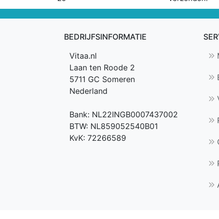
BEDRIJFSINFORMATIE
SER
Vitaa.nl
M
Laan ten Roode 2
B
5711 GC Someren
Nederland
V
Bank: NL22INGB0007437002
R
BTW: NL859052540B01
KvK: 72266589
P