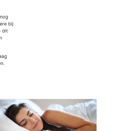
 nog
re bij
 dit
n
raag
n.