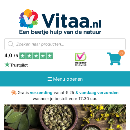
Producten
zoeken
4,0
/5
Menu openen
Gratis
verzending
vanaf € 25
&
vandaag verzonden
wanneer je bestelt voor 17:30 uur.