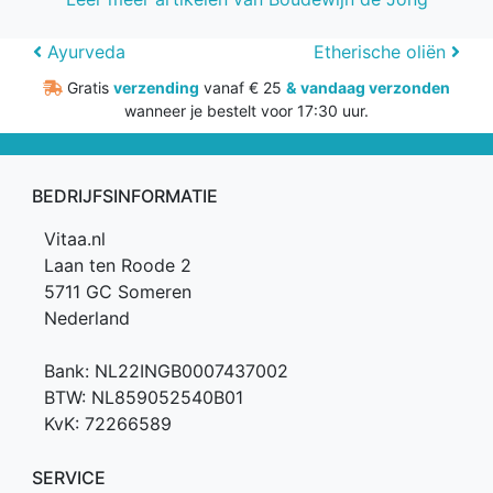
Bericht
Ayurveda
Etherische oliën
navigatie
Gratis
verzending
vanaf € 25
&
vandaag verzonden
wanneer je bestelt voor 17:30 uur.
BEDRIJFSINFORMATIE
Vitaa.nl
Laan ten Roode 2
5711 GC Someren
Nederland
Bank: NL22INGB0007437002
BTW: NL859052540B01
KvK: 72266589
SERVICE