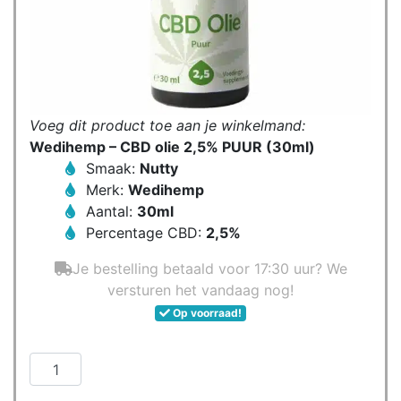
Voeg dit product toe aan je winkelmand:
Wedihemp – CBD olie 2,5% PUUR (30ml)
Smaak:
Nutty
Merk:
Wedihemp
Aantal:
30ml
Percentage CBD:
2,5%
Je bestelling betaald voor 17:30 uur? We
versturen het vandaag nog!
Op voorraad!
Wedihemp
-