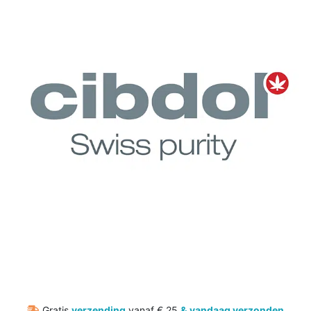
Gratis
verzending
vanaf € 25
&
vandaag verzonden