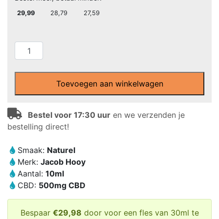
29,99
28,79
27,59
Jacob
Hooy
-
CBD
Toevoegen aan winkelwagen
olie
5%
Bestel voor 17:30 uur
en we verzenden je
(10ml)
bestelling direct!
aantal
Smaak:
Naturel
Merk:
Jacob Hooy
Aantal:
10ml
CBD:
500mg CBD
Bespaar
€29,98
door voor een fles van 30ml te