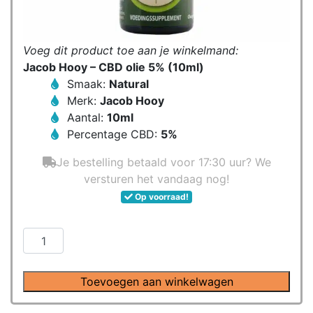
Voeg dit product toe aan je winkelmand:
Jacob Hooy – CBD olie 5% (10ml)
Smaak:
Natural
Merk:
Jacob Hooy
Aantal:
10ml
Percentage CBD:
5%
Je bestelling betaald voor 17:30 uur? We
versturen het vandaag nog!
Op voorraad!
Jacob
Hooy
-
Toevoegen aan winkelwagen
CBD
olie