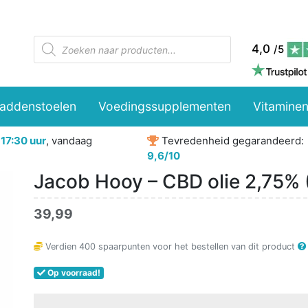
Producten
4,0
/5
zoeken
paddenstoelen
Voedingssupplementen
Vitaminen
r
17:30 uur
, vandaag
Tevredenheid gegarandeerd:
9,6/10
Jacob Hooy – CBD olie 2,75% 
39,99
Verdien
400
spaarpunten voor het bestellen van dit product
Op voorraad!