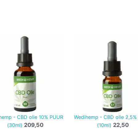
hemp - CBD olie 10% PUUR
Wedihemp - CBD olie 2,5
209,50
22,50
(30ml)
(10ml)