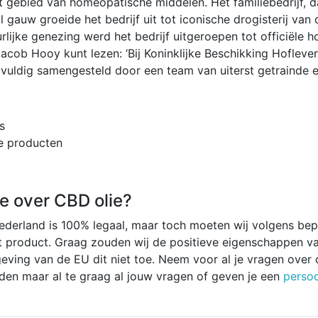
 gebied van homeopatische middelen. Het familiebedrijf, d
Al gauw groeide het bedrijf uit tot iconische drogisterij v
ijke genezing werd het bedrijf uitgeroepen tot officiële ho
acob Hooy kunt lezen: ‘Bij Koninklijke Beschikking Hoflev
rgvuldig samengesteld door een team van uiterst getrainde 
s
ke producten
ie over CBD olie?
derland is 100% legaal, maar toch moeten wij volgens bepaa
et product. Graag zouden wij de positieve eigenschappen v
geving van de EU dit niet toe. Neem voor al je vragen over
en maar al te graag al jouw vragen of geven je een
persoo