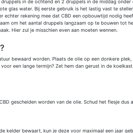
e druppels in de ochtend en 2 druppels in de middag onder 
e glas water. Bij eerste gebruik is het lastig vast te stel
 er echter rekening mee dat CBD een opbouwtijd nodig hee
adzaam om het aantal druppels langzaam op te bouwen tot he
maak. Hier zul je misschien even aan moeten wennen.
e?
uur bewaard worden. Plaats de olie op een donkere plek, 
voor een lange termijn? Zet hem dan gerust in de koelkast.
CBD gescheiden worden van de olie. Schud het flesje dus al
 de kelder bewaart, kun je deze voor maximaal een jaar geb