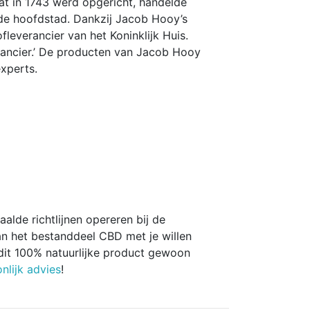
at in 1743 werd opgericht, handelde
an de hoofdstad. Dankzij Jacob Hooy’s
fleverancier van het Koninklijk Huis.
erancier.’ De producten van Jacob Hooy
experts.
lde richtlijnen opereren bij de
an het bestanddeel CBD met je willen
 dit 100% natuurlijke product gewoon
nlijk advies
!