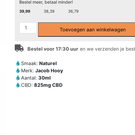
Bestel meer, betaal minder!
39,99
38,39
36,79
Jacob
Toevoegen aan winkelwagen
Hooy
-
CBD
Bestel voor 17:30 uur
en we verzenden je beste
olie
2,75%
Smaak:
Naturel
(30ml)
Merk:
Jacob Hooy
aantal
Aantal:
30ml
CBD:
825mg CBD