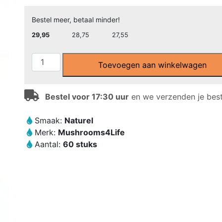
Bestel meer, betaal minder!
29,95
28,75
27,55
Mushrooms4Life
Toevoegen aan winkelwagen
-
Biologische
paddenstoel
Bestel voor 17:30 uur
en we verzenden je beste
Reishi
Capsules
Smaak:
Naturel
(60
Merk:
Mushrooms4Life
stuks)
Aantal:
60 stuks
aantal