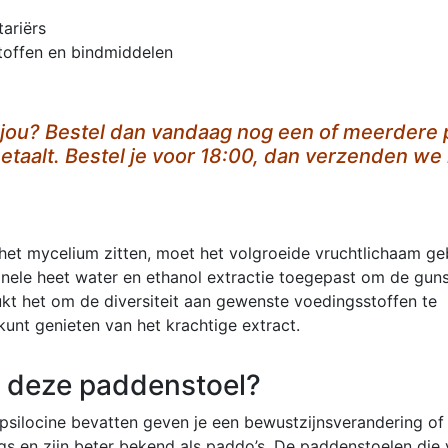
ariërs
stoffen en bindmiddelen
r jou? Bestel dan vandaag nog een of meerdere p
etaalt. Bestel je voor 18:00, dan verzenden we 
 het mycelium zitten, moet het volgroeide vruchtlichaam ge
onele heet water en ethanol extractie toegepast om de guns
lukt het om de diversiteit aan gewenste voedingsstoffen te
kunt genieten van het krachtige extract.
n deze paddenstoel?
psilocine bevatten geven je een bewustzijnsverandering of l
s en zijn beter bekend als paddo’s. De paddenstoelen die v