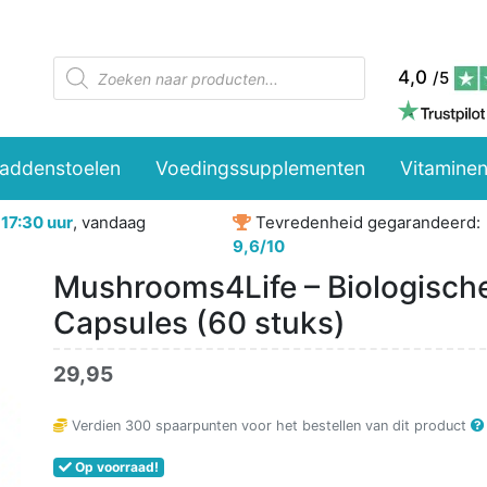
Producten
4,0
/5
zoeken
paddenstoelen
Voedingssupplementen
Vitaminen
r
17:30 uur
, vandaag
Tevredenheid gegarandeerd:
9,6/10
Mushrooms4Life – Biologische
Capsules (60 stuks)
29,95
Verdien
300
spaarpunten voor het bestellen van dit product
Op voorraad!