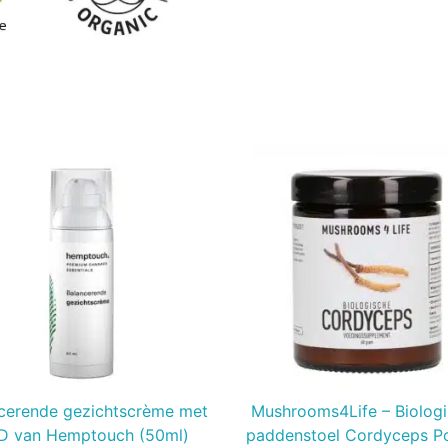
cerende gezichtscrème met
Mushrooms4Life – Biolog
D van Hemptouch (50ml)
paddenstoel Cordyceps P