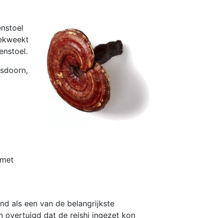
enstoel
gekweekt
enstoel.
esdoorn,
 met
nd als een van de belangrijkste
n overtuigd dat de reishi ingezet kon