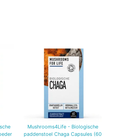
ische
Mushrooms4Life - Biologische
oeder
paddenstoel Chaga Capsules (60