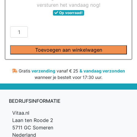
versturen het vandaag nog!
Op voorraad!
MushroomsForLife
-
Biologische
Toevoegen aan winkelwagen
paddenstoel
Lion's
Mane
Gratis
verzending
vanaf € 25
&
vandaag verzonden
Capsules
wanneer je bestelt voor 17:30 uur.
(60
stuks)
aantal
BEDRIJFSINFORMATIE
Vitaa.nl
Laan ten Roode 2
5711 GC Someren
Nederland