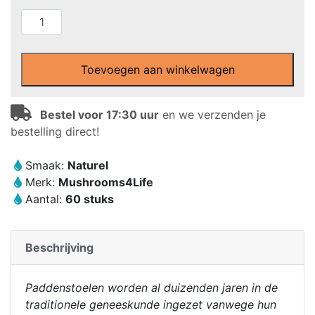
MushroomsForLife
-
Biologische
paddenstoel
Toevoegen aan winkelwagen
Lion's
Mane
Bestel voor 17:30 uur
en we verzenden je
Capsules
bestelling direct!
(60
stuks)
Smaak:
Naturel
aantal
Merk:
Mushrooms4Life
Aantal:
60 stuks
Beschrijving
Paddenstoelen worden al duizenden jaren in de
traditionele geneeskunde ingezet vanwege hun