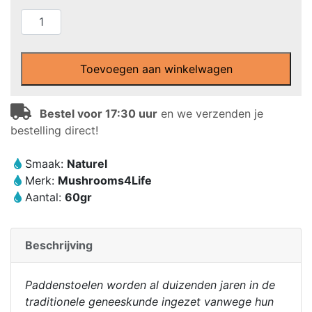
Mushrooms4Life
–
Biologische
paddenstoel
Toevoegen aan winkelwagen
Chaga
Poeder
Bestel voor 17:30 uur
en we verzenden je
(60
bestelling direct!
gram)
aantal
Smaak:
Naturel
Merk:
Mushrooms4Life
Aantal:
60gr
Beschrijving
Paddenstoelen worden al duizenden jaren in de
traditionele geneeskunde ingezet vanwege hun