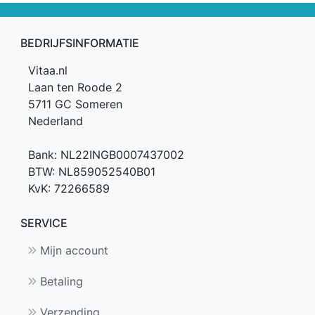
aantal
BEDRIJFSINFORMATIE
Vitaa.nl
Laan ten Roode 2
5711 GC Someren
Nederland
Bank: NL22INGB0007437002
BTW: NL859052540B01
KvK: 72266589
SERVICE
Mijn account
Betaling
Verzending