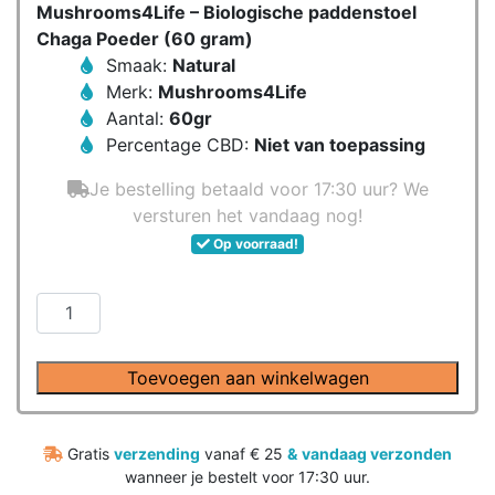
Mushrooms4Life – Biologische paddenstoel
Chaga Poeder (60 gram)
Smaak:
Natural
Merk:
Mushrooms4Life
Aantal:
60gr
Percentage CBD:
Niet van toepassing
Je bestelling betaald voor 17:30 uur? We
versturen het vandaag nog!
Op voorraad!
Mushrooms4Life
–
Biologische
Toevoegen aan winkelwagen
paddenstoel
Chaga
Poeder
Gratis
verzending
vanaf € 25
&
vandaag verzonden
(60
wanneer je bestelt voor 17:30 uur.
gram)