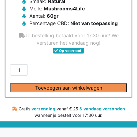
Smaak:
Natural
Merk:
Mushrooms4Life
Aantal:
60gr
Percentage CBD:
Niet van toepassing
Je bestelling betaald voor 17:30 uur? We
versturen het vandaag nog!
Op voorraad!
MushroomsForLife
–
Biologische
Toevoegen aan winkelwagen
paddenstoel
Lion’s
Mane
Gratis
verzending
vanaf € 25
&
vandaag verzonden
Poeder
wanneer je bestelt voor 17:30 uur.
(60
gram)
aantal