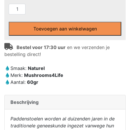
MushroomsForLife
–
Biologische
paddenstoel
Toevoegen aan winkelwagen
Lion’s
Mane
Bestel voor 17:30 uur
en we verzenden je
Poeder
bestelling direct!
(60
gram)
Smaak:
Naturel
aantal
Merk:
Mushrooms4Life
Aantal:
60gr
Beschrijving
Paddenstoelen worden al duizenden jaren in de
traditionele geneeskunde ingezet vanwege hun