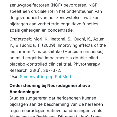
zenuwgroeifactoren (NGF) bevorderen. NGF
speelt een cruciale rol in het ondersteunen van
de gezondheid van het zenuwstelsel, wat kan
bijdragen aan verbeterde cognitieve functies
zoals geheugen en concentratie.
Onderzoek:
Mori, K., Inatomi, S., Ouchi, K., Azumi,
Y., & Tuchida, T. (2009). Improving effects of the
mushroom Yamabushitake (Hericium erinaceus)
on mild cognitive impairment: a double-blind
placebo-controlled clinical trial. Phytotherapy
Research, 23(3), 367-372.
Link:
Samenvatting op PubMed
Ondersteuning bij Neurodegeneratieve
Aandoeningen
Studies suggereren dat hericenonen kunnen
bijdragen aan de bescherming van de hersenen
tegen neurodegeneratieve aandoeningen zoals
Alzheimer en Parkinson. Dit maakt Lion’s Mane