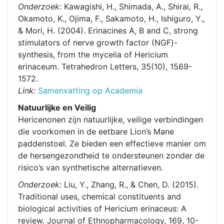
Onderzoek:
Kawagishi, H., Shimada, A., Shirai, R.,
Okamoto, K., Ojima, F., Sakamoto, H., Ishiguro, Y.,
& Mori, H. (2004). Erinacines A, B and C, strong
stimulators of nerve growth factor (NGF)-
synthesis, from the mycelia of Hericium
erinaceum. Tetrahedron Letters, 35(10), 1569-
1572.
Link:
Samenvatting op Academia
Natuurlijke en Veilig
Hericenonen zijn natuurlijke, veilige verbindingen
die voorkomen in de eetbare Lion’s Mane
paddenstoel. Ze bieden een effectieve manier om
de hersengezondheid te ondersteunen zonder de
risico’s van synthetische alternatieven.
Onderzoek:
Liu, Y., Zhang, R., & Chen, D. (2015).
Traditional uses, chemical constituents and
biological activities of Hericium erinaceus: A
review. Journal of Ethnopharmacology, 169, 10-