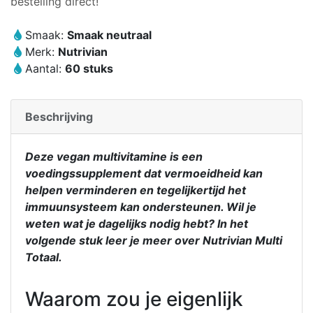
bestelling direct!
stuks)
-
Smaak:
Smaak neutraal
EXP
Merk:
Nutrivian
DATE
Aantal:
60 stuks
16-
8-
2025
Beschrijving
aantal
Deze vegan multivitamine is een
voedingssupplement dat vermoeidheid kan
helpen verminderen en tegelijkertijd het
immuunsysteem kan ondersteunen. Wil je
weten wat je dagelijks nodig hebt? In het
volgende stuk leer je meer over Nutrivian Multi
Totaal.
Waarom zou je eigenlijk