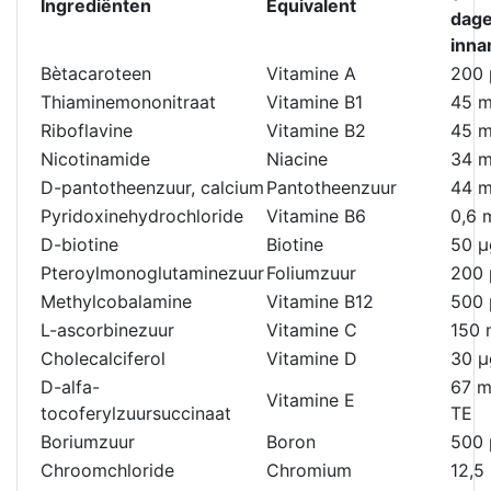
Ingrediënten
Equivalent
dage
inn
Bètacaroteen
Vitamine A
200 
Thiaminemononitraat
Vitamine B1
45 
Riboflavine
Vitamine B2
45 
Nicotinamide
Niacine
34 
D-pantotheenzuur, calcium
Pantotheenzuur
44 
Pyridoxinehydrochloride
Vitamine B6
0,6 
D-biotine
Biotine
50 μ
Pteroylmonoglutaminezuur
Foliumzuur
200 
Methylcobalamine
Vitamine B12
500 
L-ascorbinezuur
Vitamine C
150
Cholecalciferol
Vitamine D
30 μ
D-alfa-
67 m
Vitamine E
tocoferylzuursuccinaat
TE
Boriumzuur
Boron
500 
Chroomchloride
Chromium
12,5