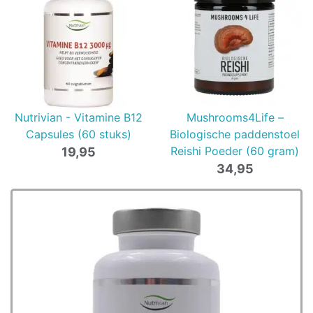
was:
is:
29,95.
23,
Nutrivian - Vitamine B12
Mushrooms4Life –
Capsules (60 stuks)
Biologische paddenstoel
Reishi Poeder (60 gram)
19,95
34,95