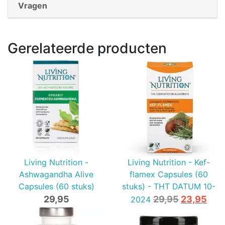
Vragen
Gerelateerde producten
Living Nutrition -
Living Nutrition - Kef-
Ashwagandha Alive
flamex Capsules (60
Capsules (60 stuks)
stuks) - THT DATUM 10-
Oorspronk
Hui
29,95
29,95
23,95
2024
prijs
prij