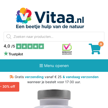
Producten
zoeken
4,0
/5
Menu openen
Gratis
verzending
vanaf € 25
&
vandaag verzonden
wanneer je bestelt voor 17:30 uur.
 - 30% off