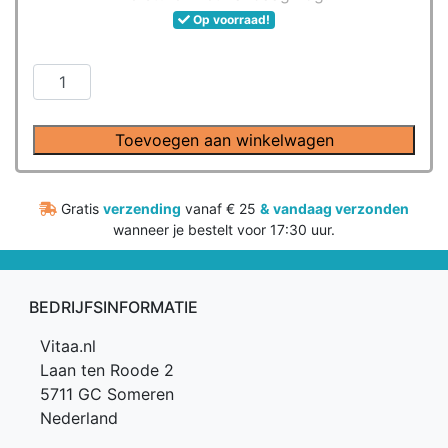
Op voorraad!
Nutrivian
-
Vegan
Toevoegen aan winkelwagen
Multi
Totaal
tabletten
Gratis
verzending
vanaf € 25
&
vandaag verzonden
(60
wanneer je bestelt voor 17:30 uur.
stuks)
-
EXP
BEDRIJFSINFORMATIE
DATE
16-
Vitaa.nl
8-
Laan ten Roode 2
2025
5711 GC Someren
aantal
Nederland