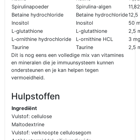
Spirulinapoeder
Spirulina-algen
11,8
Betaine hydrochloride
Betaine hydrochloride
12,5
Inositol
Inositol
50 
L-glutathione
L-glutathione
2,5 
L-ornithine hydrochloride
L-ornithine HCL
3 m
Taurine
Taurine
2,5 
Dit is nog eens een volledige mix van vitamines
en mineralen die je immuunsysteem kunnen
ondersteunen en je kan helpen tegen
vermoeidheid.
Hulpstoffen
Ingrediënt
Vulstof: cellulose
Maltodextrine
Vulstof: verknoopte cellulosegom