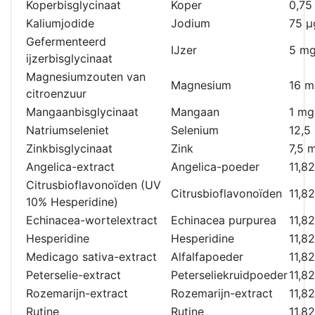
Koperbisglycinaat
Koper
0,75
Kaliumjodide
Jodium
75 μ
Gefermenteerd
IJzer
5 m
ijzerbisglycinaat
Magnesiumzouten van
Magnesium
16 m
citroenzuur
Mangaanbisglycinaat
Mangaan
1 mg
Natriumseleniet
Selenium
12,5
Zinkbisglycinaat
Zink
7,5 
Angelica-extract
Angelica-poeder
11,8
Citrusbioflavonoïden (UV
Citrusbioflavonoïden
11,8
10% Hesperidine)
Echinacea-wortelextract
Echinacea purpurea
11,8
Hesperidine
Hesperidine
11,8
Medicago sativa-extract
Alfalfapoeder
11,8
Peterselie-extract
Peterseliekruidpoeder
11,8
Rozemarijn-extract
Rozemarijn-extract
11,8
Rutine
Rutine
11,8