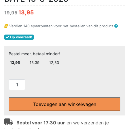
Oorspronkelijke
Huidige
13,95
19,95
prijs
prijs
Verdien
140
spaarpunten voor het bestellen van dit product
was:
is:
19,95.
13,95.
Op voorraad!
Bestel meer, betaal minder!
13,95
13,39
12,83
Nutrivian
-
Vegan
Multi
Toevoegen aan winkelwagen
Totaal
tabletten
Bestel voor 17:30 uur
en we verzenden je
(60