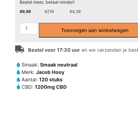
Bestel meer, betaal minder!
69,99
67,19
64,39
Jacob
Toevoegen aan winkelwagen
Hooy
-
CBD
Bestel voor 17:30 uur
en we verzenden je beste
Capsules
2,75%
Smaak:
Smaak neutraal
(120
Merk:
Jacob Hooy
stuks
Aantal:
120 stuks
-
CBD:
1200mg CBD
10mg)
aantal