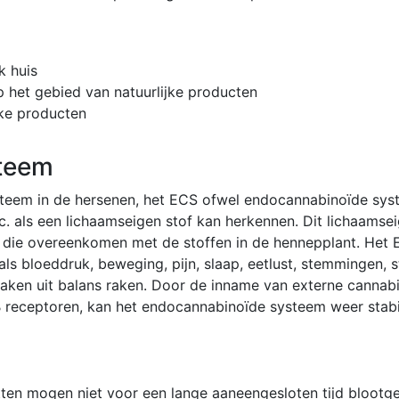
k huis
op het gebied van natuurlijke producten
ke producten
teem
steem in de hersenen, het ECS ofwel endocannabinoïde sys
. als een lichaamseigen stof kan herkennen. Dit lichaams
 die overeenkomen met de stoffen in de hennepplant. Het EC
ls bloeddruk, beweging, pijn, slaap, eetlust, stemmingen, 
aken uit balans raken. Door de inname van externe cannab
B receptoren, kan het endocannabinoïde systeem weer stab
ten mogen niet voor een lange aaneengesloten tijd blootges