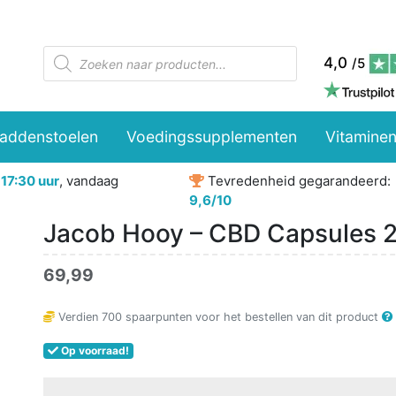
Producten
4,0
/5
zoeken
paddenstoelen
Voedingssupplementen
Vitaminen
r
17:30 uur
, vandaag
Tevredenheid gegarandeerd:
9,6/10
Jacob Hooy – CBD Capsules 2
69,99
Verdien
700
spaarpunten voor het bestellen van dit product
Op voorraad!