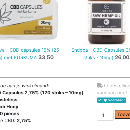
va - CBD capsules 15% (25
Endoca - CBD Capsules 3
33,50
26,00
) met KURKUMA
stuks - 10mg)
toe aan je winkelmand:
Je bestellin
 Capsules 2,75% (120 stuks – 10mg)
vandaag nog!
asteless
Op voorraad!
ob Hooy
Jacob
0 pieces
Toevo
Hooy
ge CBD:
2,75%
-