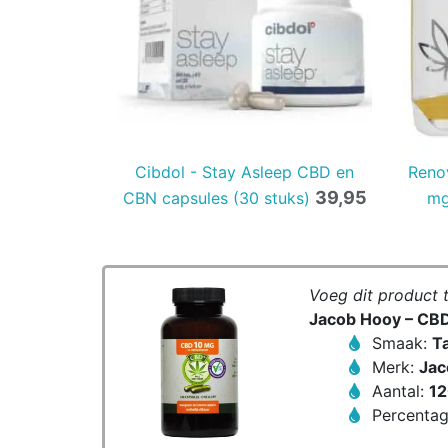
Cibdol - Stay Asleep CBD en
Reno
39,95
CBN capsules (30 stuks)
mg
Voeg dit product 
Jacob Hooy – CBD
Smaak:
T
Merk:
Jac
Aantal:
12
Percenta