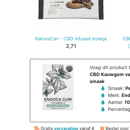
NatureCan - CBD infused koekje
CB
2,71
Voeg dit product 
CBD Kauwgom van
smaak
Smaak:
P
Merk:
End
Aantal:
10
Percenta
Gratis
verzending
vanaf €
Bestel voo