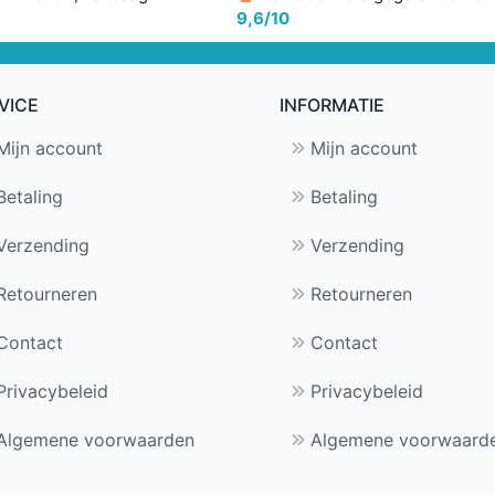
9,6/10
-
Pepermunt
smaak
VICE
INFORMATIE
aantal
ijn account
Mijn account
etaling
Betaling
erzending
Verzending
etourneren
Retourneren
Contact
Contact
rivacybeleid
Privacybeleid
Algemene voorwaarden
Algemene voorwaard