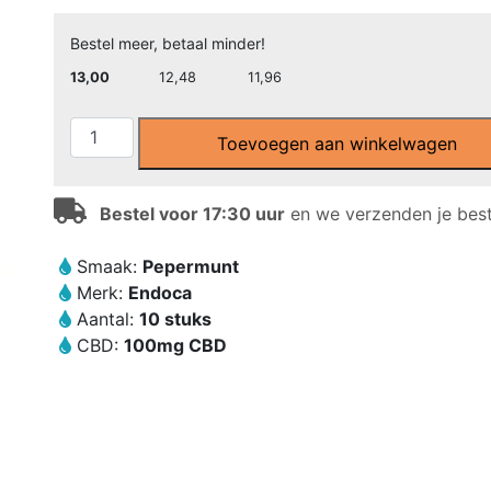
Bestel meer, betaal minder!
13,00
12,48
11,96
CBD
Toevoegen aan winkelwagen
Kauwgom
van
Endoca
Bestel voor 17:30 uur
en we verzenden je beste
(10
stuks)
Smaak:
Pepermunt
-
Merk:
Endoca
Pepermunt
Aantal:
10 stuks
smaak
CBD:
100mg CBD
aantal