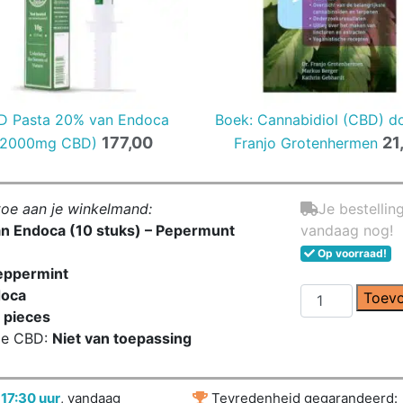
D Pasta 20% van Endoca
Boek: Cannabidiol (CBD) do
177,00
21
(2000mg CBD)
Franjo Grotenhermen
toe aan je winkelmand:
Je bestellin
 Endoca (10 stuks) – Pepermunt
vandaag nog!
Op voorraad!
eppermint
CBD
oca
Toevo
Kauwgom
 pieces
van
ge CBD:
Niet van toepassing
Endoca
(10
r
17:30 uur
, vandaag
Tevredenheid gegarandeerd:
stuks)