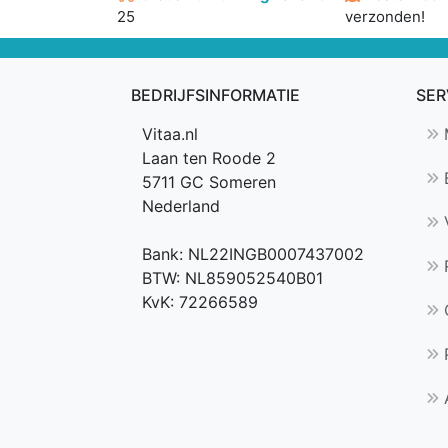
25
verzonden!
BEDRIJFSINFORMATIE
SER
Vitaa.nl
M
Laan ten Roode 2
B
5711 GC Someren
Nederland
V
Bank: NL22INGB0007437002
R
BTW: NL859052540B01
KvK: 72266589
P