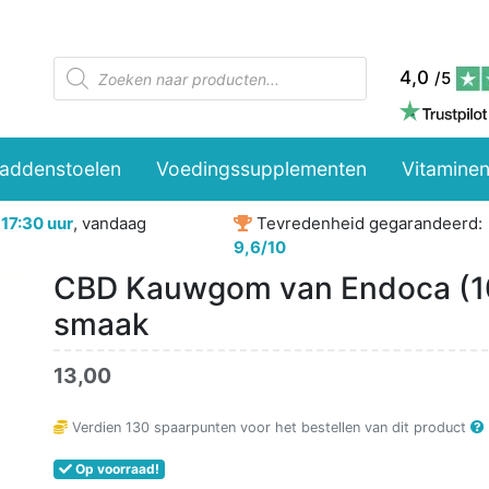
Producten
4,0
/5
zoeken
paddenstoelen
Voedingssupplementen
Vitaminen
r
17:30 uur
, vandaag
Tevredenheid gegarandeerd:
9,6/10
CBD Kauwgom van Endoca (10
smaak
13,00
Verdien
130
spaarpunten voor het bestellen van dit product
Op voorraad!