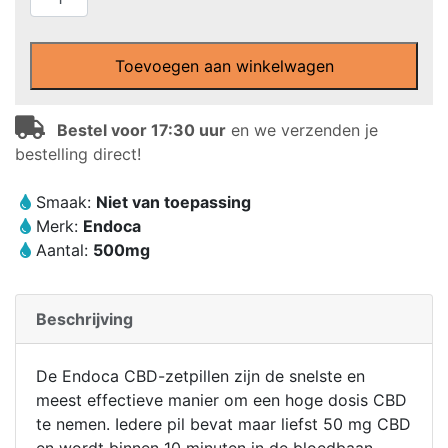
zetpillen
van
Endoca
Toevoegen aan winkelwagen
(10
x
Bestel voor 17:30 uur
en we verzenden je
50mg)
bestelling direct!
aantal
Smaak:
Niet van toepassing
Merk:
Endoca
Aantal:
500mg
Beschrijving
De Endoca CBD-zetpillen zijn de snelste en
meest effectieve manier om een hoge dosis CBD
te nemen. Iedere pil bevat maar liefst 50 mg CBD
en wordt binnen 10 minuten in de bloedbaan