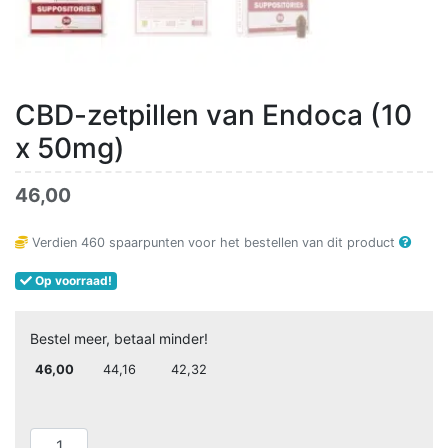
CBD-zetpillen van Endoca (10
x 50mg)
46,00
Verdien
460
spaarpunten voor het bestellen van dit product
Op voorraad!
Bestel meer, betaal minder!
46,00
44,16
42,32
CBD-