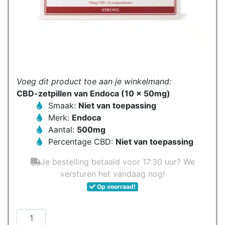
Voeg dit product toe aan je winkelmand:
CBD-zetpillen van Endoca (10 x 50mg)
Smaak:
Niet van toepassing
Merk:
Endoca
Aantal:
500mg
Percentage CBD:
Niet van toepassing
Je bestelling betaald voor 17:30 uur? We
versturen het vandaag nog!
Op voorraad!
CBD-