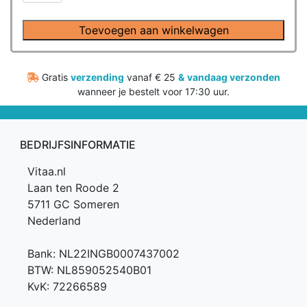
zetpillen
van
Toevoegen aan winkelwagen
Endoca
(10
x
Gratis
verzending
vanaf € 25
&
vandaag verzonden
50mg)
wanneer je bestelt voor 17:30 uur.
aantal
BEDRIJFSINFORMATIE
Vitaa.nl
Laan ten Roode 2
5711 GC Someren
Nederland
Bank: NL22INGB0007437002
BTW: NL859052540B01
KvK: 72266589