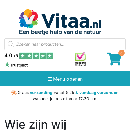
Producten
zoeken
4,0
/5
Menu openen
Gratis
verzending
vanaf € 25
&
vandaag verzonden
wanneer je bestelt voor 17:30 uur.
Wie zijn wij