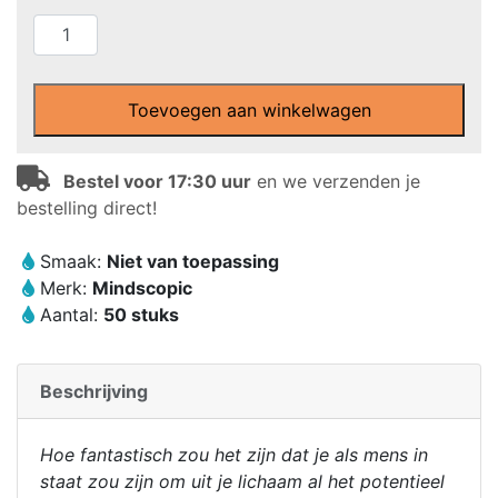
Mindscopic
-
Clear
Focus™
Toevoegen aan winkelwagen
Capsules
(50
Bestel voor 17:30 uur
en we verzenden je
stuks)
bestelling direct!
-
Caffeïne
Smaak:
Niet van toepassing
free
Merk:
Mindscopic
aantal
Aantal:
50 stuks
Beschrijving
Hoe fantastisch zou het zijn dat je als mens in
staat zou zijn om uit je lichaam al het potentieel