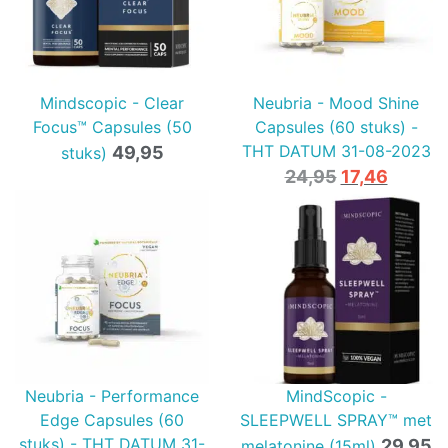
Mindscopic - Clear
Neubria - Mood Shine
Focus™ Capsules (50
Capsules (60 stuks) -
THT DATUM 31-08-2023
49,95
stuks)
Oorspronkel
Huidig
24,95
17,46
prijs
prijs
was:
is:
24,95.
17,46.
Neubria - Performance
MindScopic -
Edge Capsules (60
SLEEPWELL SPRAY™ met
stuks) - THT DATUM 31-
29,95
melatonine (15ml)