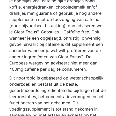
je dagelijks veel cafeïne rijke drankjes zoals
koffie, energiedranken, chocolademelk en/of
drankjes met guarana of gebruik je nog andere
supplementen met de toevoeging van cafeïne
(door bijvoorbeeld stacking), dan adviseren we
je Clear Focus™ Capsules – Caffeïne free. Ook
wanneer je een opgejaagd, onrustig, onwennig
gevoel ervaart bij cafeïne is dit supplement een
aanrader wanneer je wel wilt profiteren van de
andere ingrediënten van Clear Focus™. De
Europese wetgeving adviseert niet meer dan
400mg cafeïne per dag te consumeren.
Dit nootropic is gebaseerd op wetenschappelijk
onderzoek en bestaat uit de beste,
gecertificeerde ingrediënten die bijdragen het de
leerprestaties, het concentratievermogen en het
functioneren van het geheugen. Dit
voedingssupplement is tot stand gekomen in
samenwerking met artsen en experts op het