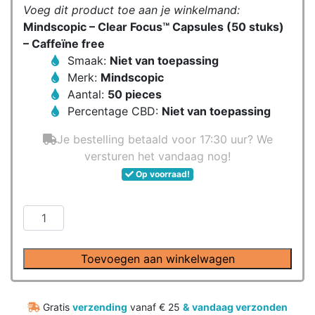
Voeg dit product toe aan je winkelmand:
Mindscopic – Clear Focus™ Capsules (50 stuks)
– Caffeïne free
Smaak:
Niet van toepassing
Merk:
Mindscopic
Aantal:
50 pieces
Percentage CBD:
Niet van toepassing
Je bestelling betaald voor 17:30 uur? We
versturen het vandaag nog!
Op voorraad!
Mindscopic
-
Clear
Toevoegen aan winkelwagen
Focus™
Capsules
(50
Gratis
verzending
vanaf € 25
&
vandaag verzonden
stuks)