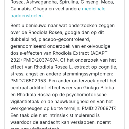
Rosea, Ashwagandha, Spirulina, Ginseng, Maca,
Cannabis, Chaga en veel andere
medicinale
paddenstoelen
.
Bent u benieuwd naar wat onderzoeken zeggen
over de Rhodiola Rosea, google dan op dit
dubbelblind, placebo-gecontroleerd,
gerandomiseerd onderzoek van enkelvoudige
dosis-effecten van Rhodiola Extract (ADAPT-
232): PMID:20374974. Of het onderzoek van het
effect van Rhodiola Rosea L. extract op cognitie,
stress, angst en andere stemmingssymptomen:
PMID:26502953. Een ander onderzoek geeft het
centraal additief effect weer van Ginkgo Biloba
en Rhodiola Rosea op de psychomotorische
vigilantietaak en de nauwkeurigheid en van het
werkgeheugen op korte termijn: PMID:27069717.
Een taak die niet intrinsiek stimulerend is
waardoor de aandacht kan verslappen, noemt
men een vigilantietaak.