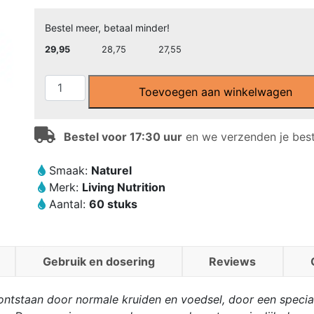
Bestel meer, betaal minder!
29,95
28,75
27,55
Living
Toevoegen aan winkelwagen
Nutrition
-
Ashwagandha
Bestel voor 17:30 uur
en we verzenden je beste
Alive
Capsules
Smaak:
Naturel
(60
Merk:
Living Nutrition
stuks)
Aantal:
60 stuks
aantal
Gebruik en dosering
Reviews
is ontstaan door normale kruiden en voedsel, door een speci