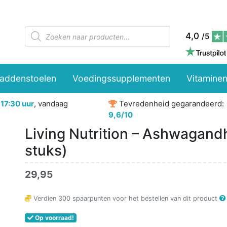
Producten
4,0
/5
zoeken
paddenstoelen
Voedingssupplementen
Vitaminen
r
17:30 uur
, vandaag
Tevredenheid gegarandeerd:
9,6/10
Living Nutrition – Ashwagand
stuks)
29,95
Verdien
300
spaarpunten voor het bestellen van dit product
Op voorraad!