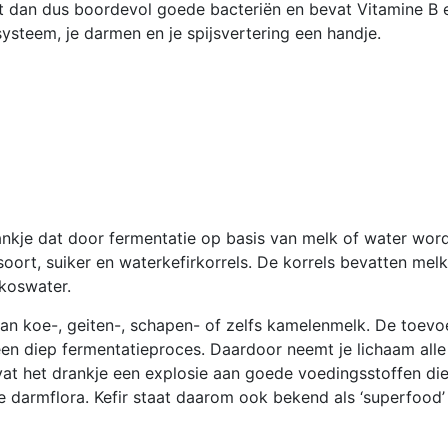
zit dan dus boordevol goede bacteriën en bevat Vitamine B e
systeem, je darmen en je spijsvertering een handje.
drankje dat door fermentatie op basis van melk of water wor
tsoort, suiker en waterkefirkorrels. De korrels bevatten me
koswater.
an koe-, geiten-, schapen- of zelfs kamelenmelk. De toevoe
 een diep fermentatieproces. Daardoor neemt je lichaam all
vat het drankje een explosie aan goede voedingsstoffen di
e darmflora. Kefir staat daarom ook bekend als ‘superfood’