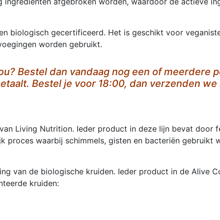
ig ingrediënten afgebroken worden, waardoor de actieve i
 en biologisch gecertificeerd. Het is geschikt voor veganis
oevoegingen worden gebruikt.
jou? Bestel dan vandaag nog een of meerdere po
etaalt. Bestel je voor 18:00, dan verzenden we 
 van Living Nutrition. Ieder product in deze lijn bevat door
lijk proces waarbij schimmels, gisten en bacteriën gebruik
ng van de biologische kruiden. Ieder product in de Alive Co
nteerde kruiden: