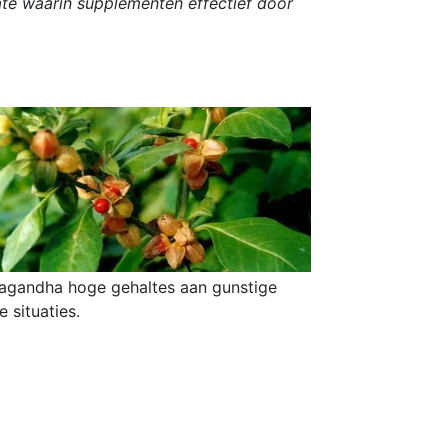
ate waarin supplementen effectief door
hwagandha hoge gehaltes aan gunstige
 situaties.