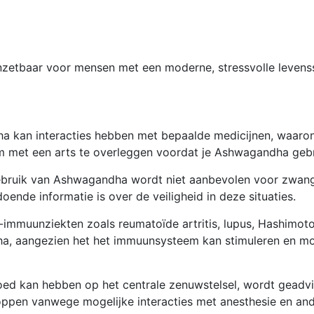
zetbaar voor mensen met een moderne, stressvolle levenssti
kan interacties hebben met bepaalde medicijnen, waarond
om met een arts te overleggen voordat je Ashwagandha gebru
bruik van Ashwagandha wordt niet aanbevolen voor zwang
ende informatie is over de veiligheid in deze situaties.
mmuunziekten zoals reumatoïde artritis, lupus, Hashimoto’s
ha, aangezien het het immuunsysteem kan stimuleren en m
d kan hebben op het centrale zenuwstelsel, wordt geadvi
ppen vanwege mogelijke interacties met anesthesie en ande