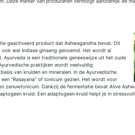
en. Deze manier van produceren verhoogt aanzienlijk de m
tie geactiveerd product dat Ashwagandha bevat. Dit
t ook wel Indiase ginseng genoemd. Het wordt al
 Ayurveda is een traditionele geneeswijze uit het oude
 Ayurvedische praktijken wordt veelvuldig
asis van kruiden en mineralen. In de Ayurvedische
een “Rasayana” of tonicum gezien. Het wordt voor
 een zenuwtonicum. Dankzij de fermentatie bevat Alive As
togeen kruid. Een adaptogeen kruid helpt je in stressvolle