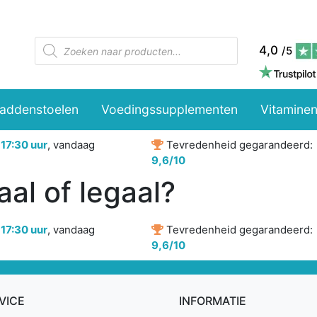
Producten
4,0
/5
zoeken
paddenstoelen
Voedingssupplementen
Vitaminen
r
17:30 uur
, vandaag
Tevredenheid gegarandeerd:
9,6/10
aal of legaal?
r
17:30 uur
, vandaag
Tevredenheid gegarandeerd:
9,6/10
VICE
INFORMATIE