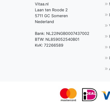
Vitaa.nl
M
Laan ten Roode 2
B
5711 GC Someren
Nederland
V
Bank: NL22INGB0007437002
R
BTW: NL859052540B01
KvK: 72266589
P