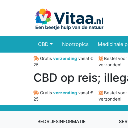
CBD
Nootropics
Medicinale 
Gratis
verzending
vanaf €
Bestel voo
25
verzonden!
CBD op reis; illeg
Gratis
verzending
vanaf €
Bestel voo
25
verzonden!
BEDRIJFSINFORMATIE
SER